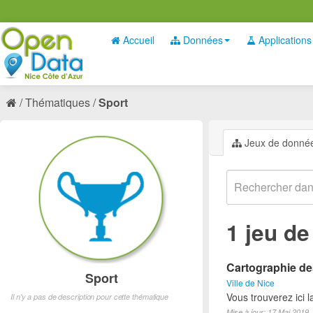
Accueil
Données
Applications
Thématiques
Sport
Jeux de donné
1 jeu d
Cartographie des
Sport
Ville de Nice
Vous trouverez ici l
Il n'y a pas de description pour cette thématique
Mise à jour: 17 Mai 2019