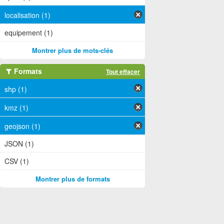
localisation (1)
equipement (1)
Montrer plus de mots-clés
Formats
Tout effacer
shp (1)
kmz (1)
geojson (1)
JSON (1)
CSV (1)
Montrer plus de formats