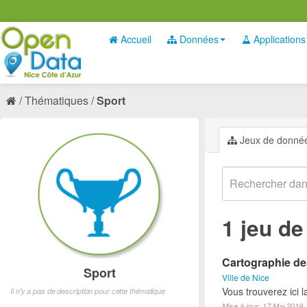
Accueil
Données
Applications
Thématiques
Sport
Jeux de donné
1 jeu d
Cartographie des
Sport
Ville de Nice
Vous trouverez ici l
Il n'y a pas de description pour cette thématique
Mise à jour: 17 Mai 2019