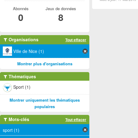
Abonnés
Jeux de données
0
8
Organisations
Tout effacer
Ville de Nice (1)
Montrer plus d'organisations
Thématiques
Sport (1)
Montrer uniquement les thématiques
populaires
Mots-clés
Tout effacer
sport (1)