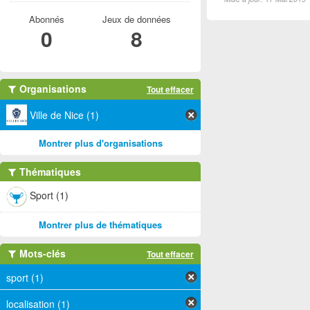
Abonnés
Jeux de données
0
8
Organisations
Tout effacer
Ville de Nice (1)
Montrer plus d'organisations
Thématiques
Sport (1)
Montrer plus de thématiques
Mots-clés
Tout effacer
sport (1)
localisation (1)