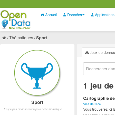
Accueil
Données
Applications
Thématiques
Sport
Jeux de donné
1 jeu d
Cartographie des
Sport
Ville de Nice
Vous trouverez ici l
Il n'y a pas de description pour cette thématique
Mise à jour: 17 Mai 2019