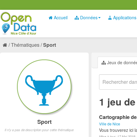
Accueil
Données
Applications
Thématiques
Sport
Jeux de donné
1 jeu d
Cartographie des
Sport
Ville de Nice
Vous trouverez ici l
Il n'y a pas de description pour cette thématique
Mise à jour: 17 Mai 2019