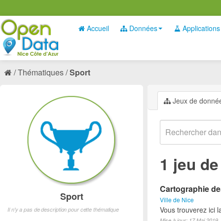
Accueil
Données
Applications
Thématiques
Sport
Jeux de donné
1 jeu d
Cartographie des
Sport
Ville de Nice
Vous trouverez ici l
Il n'y a pas de description pour cette thématique
Mise à jour: 17 Mai 2019