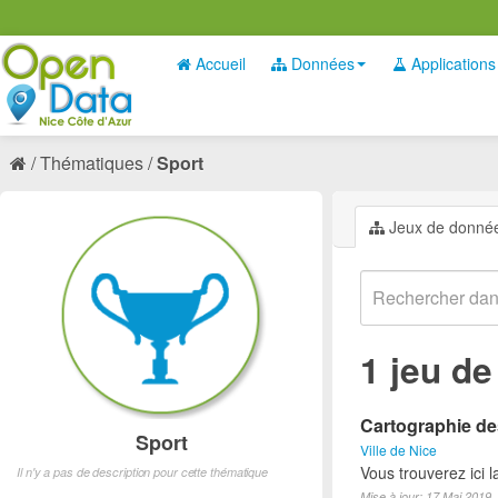
Accueil
Données
Applications
Thématiques
Sport
Jeux de donné
1 jeu d
Cartographie des
Sport
Ville de Nice
Vous trouverez ici l
Il n'y a pas de description pour cette thématique
Mise à jour: 17 Mai 2019