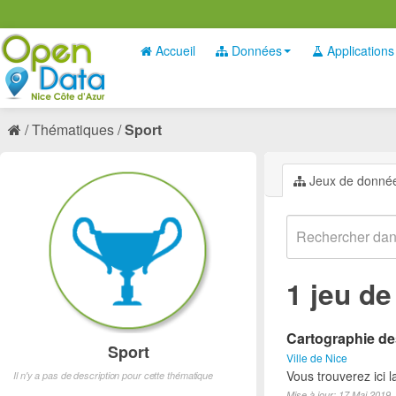
Accueil
Données
Applications
Thématiques
Sport
Jeux de donné
1 jeu d
Cartographie des
Sport
Ville de Nice
Vous trouverez ici l
Il n'y a pas de description pour cette thématique
Mise à jour: 17 Mai 2019