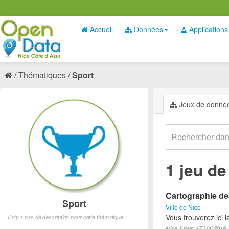
Accueil
Données
Applications
Thématiques
Sport
Jeux de donné
1 jeu d
Cartographie des
Sport
Ville de Nice
Vous trouverez ici l
Il n'y a pas de description pour cette thématique
Mise à jour: 17 Mai 2019