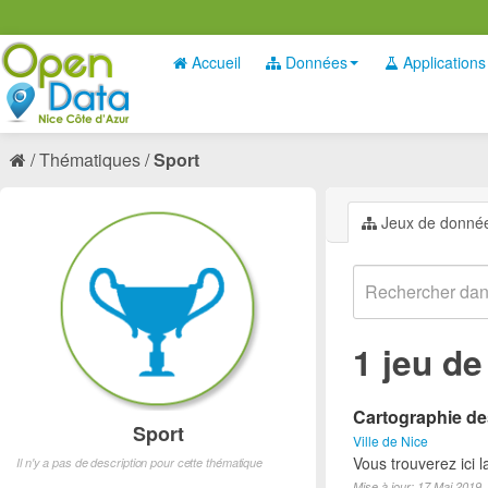
Accueil
Données
Applications
Thématiques
Sport
Jeux de donné
1 jeu d
Cartographie des
Sport
Ville de Nice
Vous trouverez ici l
Il n'y a pas de description pour cette thématique
Mise à jour: 17 Mai 2019