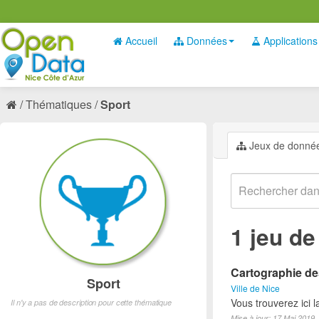
Accueil
Données
Applications
Thématiques
Sport
Jeux de donné
1 jeu d
Cartographie des
Sport
Ville de Nice
Vous trouverez ici l
Il n'y a pas de description pour cette thématique
Mise à jour: 17 Mai 2019