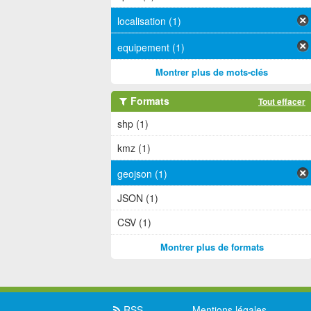
localisation (1)
equipement (1)
Montrer plus de mots-clés
Formats
Tout effacer
shp (1)
kmz (1)
geojson (1)
JSON (1)
CSV (1)
Montrer plus de formats
RSS
Mentions légales