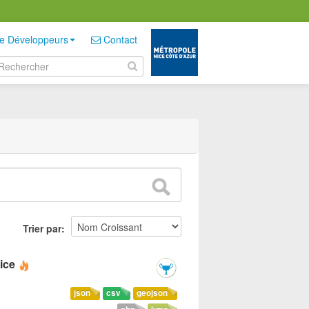
e Développeurs
Contact
Trier par
ice
json
csv
geojson