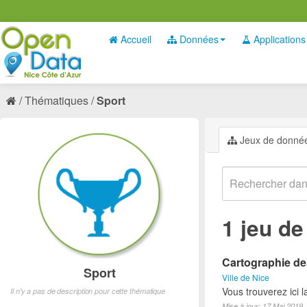
Accueil
Données
Applications
Thématiques
Sport
Jeux de donné
1 jeu d
Cartographie des
Sport
Ville de Nice
Vous trouverez ici l
Il n'y a pas de description pour cette thématique
Mise à jour: 17 Mai 2019