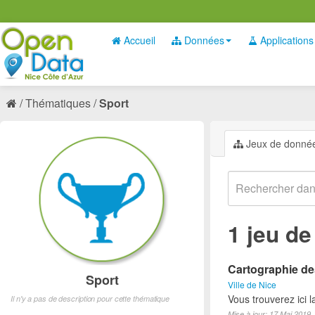
Accueil
Données
Applications
Thématiques
Sport
Jeux de donné
1 jeu d
Cartographie des
Sport
Ville de Nice
Vous trouverez ici l
Il n'y a pas de description pour cette thématique
Mise à jour: 17 Mai 2019