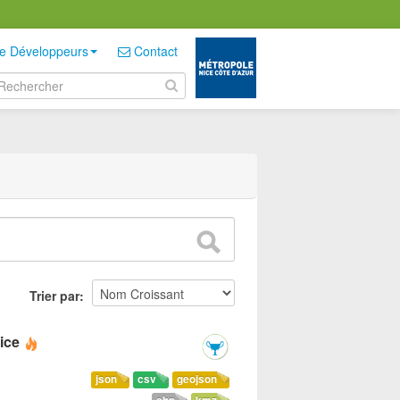
e Développeurs
Contact
Trier par
ice
json
csv
geojson