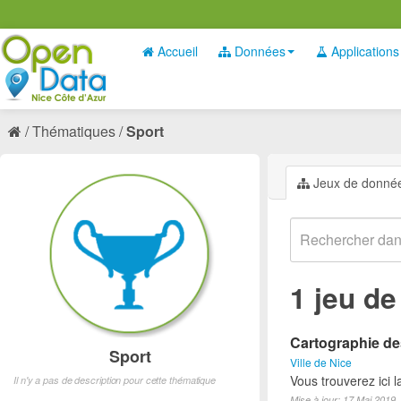
Accueil
Données
Applications
Thématiques
Sport
Jeux de donné
1 jeu d
Cartographie des
Sport
Ville de Nice
Vous trouverez ici l
Il n'y a pas de description pour cette thématique
Mise à jour: 17 Mai 2019