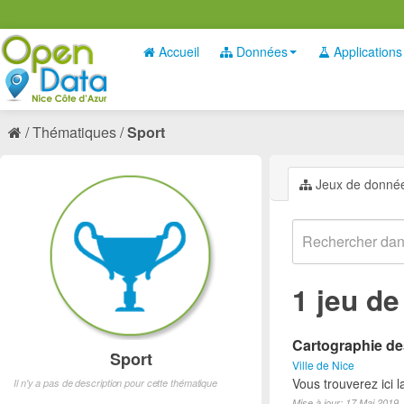
Accueil
Données
Applications
Thématiques
Sport
Jeux de donné
1 jeu d
Cartographie des
Sport
Ville de Nice
Vous trouverez ici l
Il n'y a pas de description pour cette thématique
Mise à jour: 17 Mai 2019