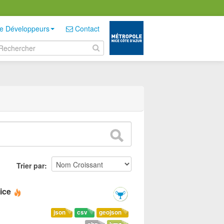
e Développeurs
Contact
Trier par
ice
json
csv
geojson