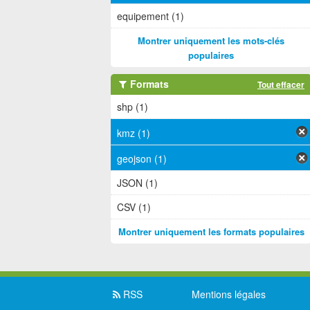
equipement (1)
Montrer uniquement les mots-clés
populaires
Formats
Tout effacer
shp (1)
kmz (1)
geojson (1)
JSON (1)
CSV (1)
Montrer uniquement les formats populaires
RSS
Mentions légales