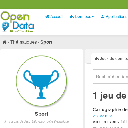
Accueil
Données
Applications
Thématiques
Sport
Jeux de donné
1 jeu d
Cartographie des
Sport
Ville de Nice
Vous trouverez ici l
Il n'y a pas de description pour cette thématique
Mise à jour: 17 Mai 2019