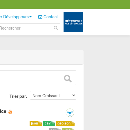
e Développeurs
Contact
Trier par
ice
json
csv
geojson