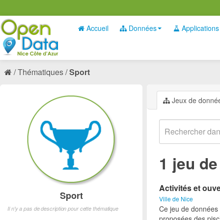
Accueil
Données
Applications
Thématiques
Sport
Jeux de donné
1 jeu d
Activités et ouv
Sport
Ville de Nice
Ce jeu de données p
Il n'y a pas de description pour cette thématique
proposées des pisci