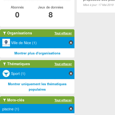
Mise à jour: 17 Mai 2019
Abonnés
Jeux de données
0
8
Organisations
Tout effacer
Ville de Nice (1)
Montrer plus d'organisations
Thématiques
Tout effacer
Sport (1)
Montrer uniquement les thématiques
populaires
Mots-clés
Tout effacer
piscine (1)