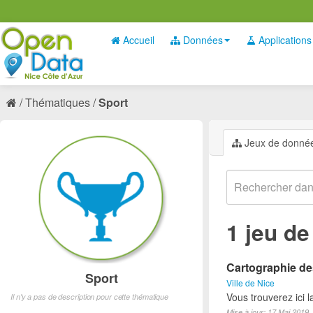
Accueil
Données
Applications
Thématiques
Sport
Jeux de donné
1 jeu d
Cartographie des
Sport
Ville de Nice
Vous trouverez ici l
Il n'y a pas de description pour cette thématique
Mise à jour: 17 Mai 2019