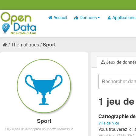
Accueil
Données
Applications
Thématiques
Sport
Jeux de donné
1 jeu d
Cartographie des
Sport
Ville de Nice
Vous trouverez ici l
Il n'y a pas de description pour cette thématique
Mise à jour: 17 Mai 2019