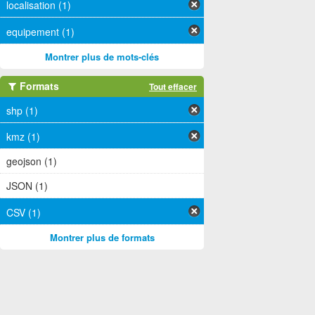
localisation (1)
equipement (1)
Montrer plus de mots-clés
Formats
Tout effacer
shp (1)
kmz (1)
geojson (1)
JSON (1)
CSV (1)
Montrer plus de formats