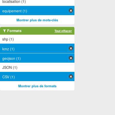
localisation (1)
equipement (1)
Montrer plus de mots-clés
Formats
Tout effacer
shp (1)
kmz (1)
geojson (1)
JSON (1)
CSV (1)
Montrer plus de formats