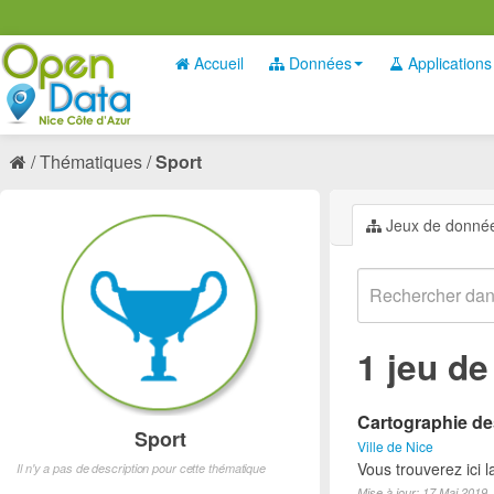
Accueil
Données
Applications
Thématiques
Sport
Jeux de donné
1 jeu d
Cartographie des
Sport
Ville de Nice
Vous trouverez ici l
Il n'y a pas de description pour cette thématique
Mise à jour: 17 Mai 2019