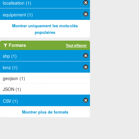
localisation (1)
equipement (1)
Montrer uniquement les mots-clés
populaires
Formats
Tout effacer
shp (1)
kmz (1)
geojson (1)
JSON (1)
CSV (1)
Montrer plus de formats