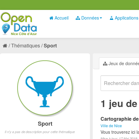
Accueil
Données
Applications
Thématiques
Sport
Jeux de donné
1 jeu d
Cartographie des
Sport
Ville de Nice
Vous trouverez ici l
Il n'y a pas de description pour cette thématique
Mise à jour: 17 Mai 2019