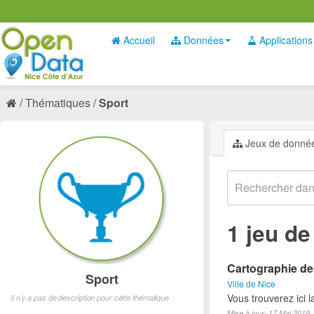
Accueil
Données
Applications
Thématiques
Sport
Jeux de donné
1 jeu d
Cartographie des
Sport
Ville de Nice
Vous trouverez ici l
Il n'y a pas de description pour cette thématique
Mise à jour: 17 Mai 2019