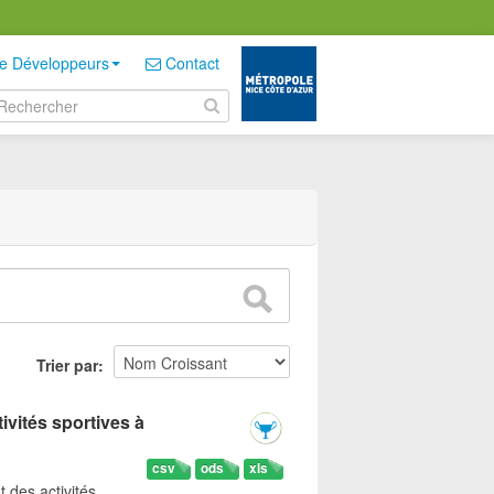
e Développeurs
Contact
Trier par
ivités sportives à
csv
ods
xls
t des activités