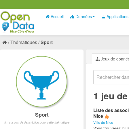
Accueil
Données
Applications
Thématiques
Sport
Jeux de donné
1 jeu d
Liste des associ
Sport
Nice
Ville de Nice
Il n'y a pas de description pour cette thématique
Vous trouverez ici l