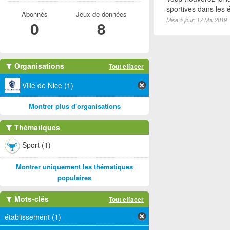
sportives dans les é
Abonnés
Jeux de données
Mise à jour: 17 Mai 2019
0
8
Organisations
Tout effacer
Ville de Nice (1)
Montrer plus d'organisations
Thématiques
Sport (1)
Montrer uniquement les thématiques
populaires
Mots-clés
Tout effacer
établissement (1)