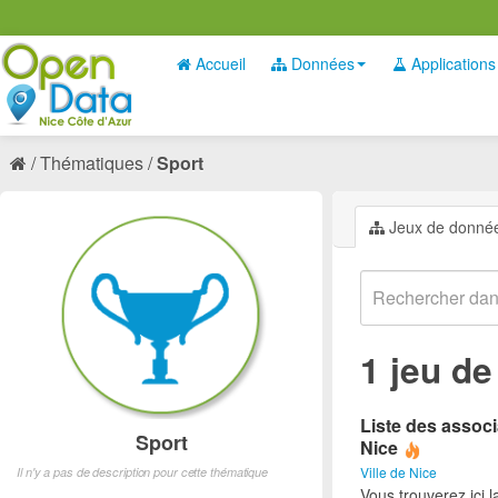
Accueil
Données
Applications
Thématiques
Sport
Jeux de donné
1 jeu d
Liste des associ
Sport
Nice
Ville de Nice
Il n'y a pas de description pour cette thématique
Vous trouverez ici l