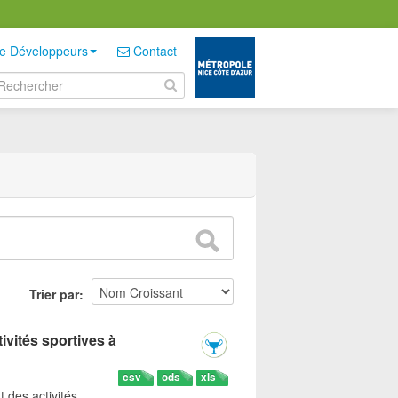
e Développeurs
Contact
Trier par
ivités sportives à
csv
ods
xls
t des activités