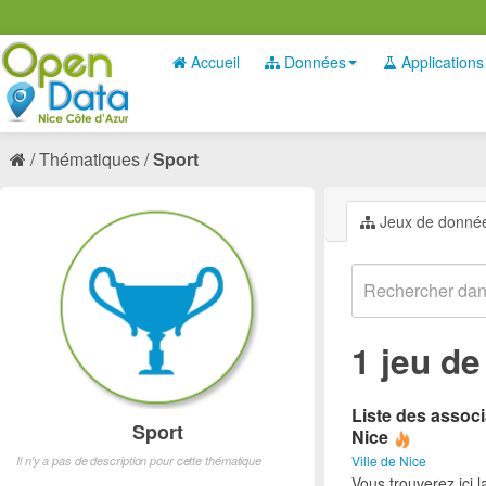
Accueil
Données
Applications
Thématiques
Sport
Jeux de donné
1 jeu d
Liste des associ
Sport
Nice
Ville de Nice
Il n'y a pas de description pour cette thématique
Vous trouverez ici l