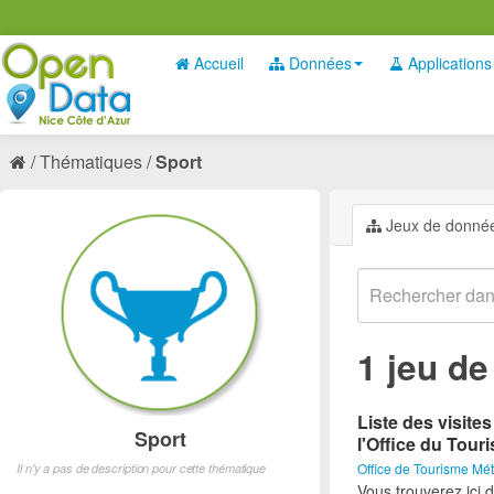
Accueil
Données
Applications
Thématiques
Sport
Jeux de donné
1 jeu d
Liste des visite
Sport
l'Office du Tour
Office de Tourisme Mét
Il n'y a pas de description pour cette thématique
Vous trouverez ici d