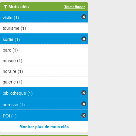
Mots-clés
Tout effacer
visite (1)
tourisme (1)
sortie (1)
parc (1)
musee (1)
horaire (1)
galerie (1)
bibliotheque (1)
adresse (1)
POI (1)
Montrer plus de mots-clés