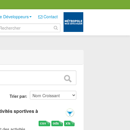
e Développeurs
Contact
Trier par
ivités sportives à
csv
ods
xls
t des activités