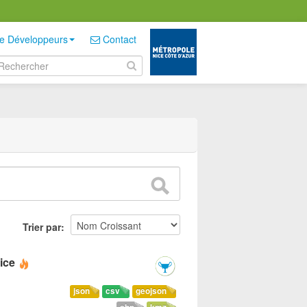
e Développeurs
Contact
Trier par
ice
json
csv
geojson