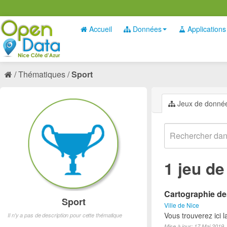
Accueil
Données
Applications
Thématiques
Sport
Jeux de donné
1 jeu d
Cartographie des
Sport
Ville de Nice
Vous trouverez ici l
Il n'y a pas de description pour cette thématique
Mise à jour: 17 Mai 2019