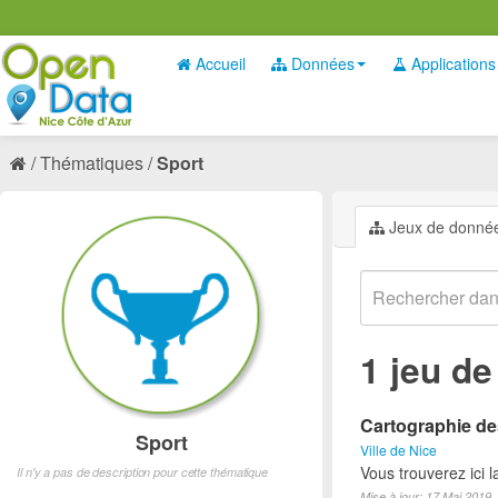
Accueil
Données
Applications
Thématiques
Sport
Jeux de donné
1 jeu d
Cartographie des
Sport
Ville de Nice
Vous trouverez ici l
Il n'y a pas de description pour cette thématique
Mise à jour: 17 Mai 2019