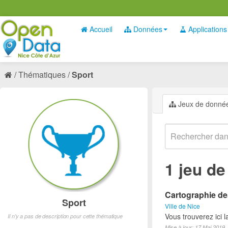
Accueil
Données
Applications
Thématiques
Sport
Jeux de donné
1 jeu d
Cartographie des
Sport
Ville de Nice
Vous trouverez ici l
Il n'y a pas de description pour cette thématique
Mise à jour: 17 Mai 2019