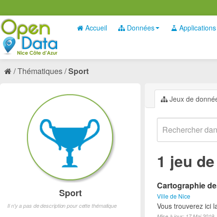
Accueil
Données
Applications
Thématiques
Sport
Jeux de donné
1 jeu d
Cartographie des
Sport
Ville de Nice
Vous trouverez ici l
Il n'y a pas de description pour cette thématique
Mise à jour: 17 Mai 2019