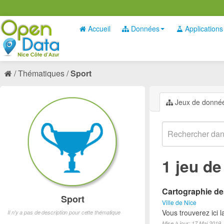
Accueil
Données
Applications
Thématiques
Sport
Jeux de donné
1 jeu d
Cartographie des
Sport
Ville de Nice
Vous trouverez ici l
Il n'y a pas de description pour cette thématique
Mise à jour: 17 Mai 2019