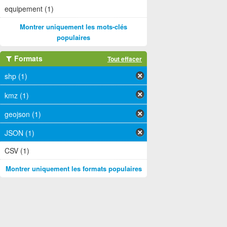
equipement (1)
Montrer uniquement les mots-clés
populaires
Formats
Tout effacer
shp (1)
kmz (1)
geojson (1)
JSON (1)
CSV (1)
Montrer uniquement les formats populaires