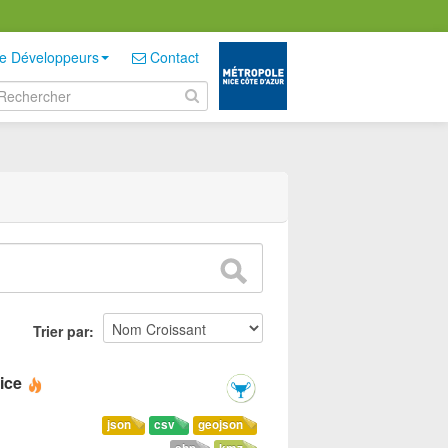
e Développeurs
Contact
Trier par
ice
json
csv
geojson