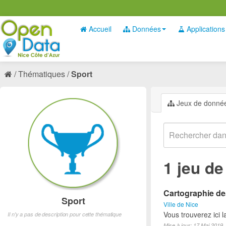
Accueil
Données
Applications
Thématiques
Sport
Jeux de donné
1 jeu d
Cartographie des
Sport
Ville de Nice
Vous trouverez ici l
Il n'y a pas de description pour cette thématique
Mise à jour: 17 Mai 2019