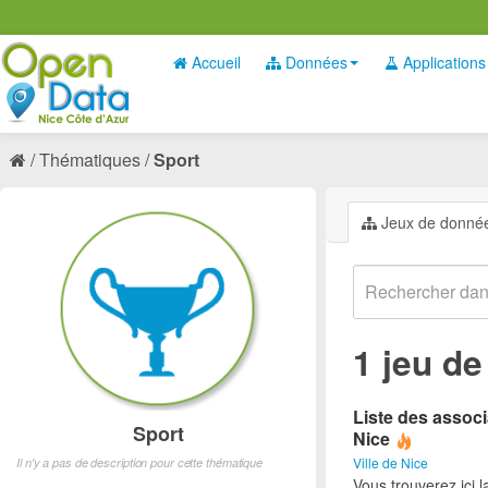
Accueil
Données
Applications
Thématiques
Sport
Jeux de donné
1 jeu d
Liste des associ
Sport
Nice
Ville de Nice
Il n'y a pas de description pour cette thématique
Vous trouverez ici l