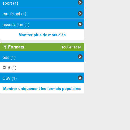
sport (1)
municipal (1)
association (1)
Montrer plus de mots-clés
Formats
Tout effacer
ods (1)
XLS (1)
CSV (1)
Montrer uniquement les formats populaires