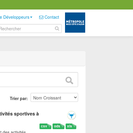
e Développeurs
Contact
Trier par
ivités sportives à
csv
ods
xls
t des activités