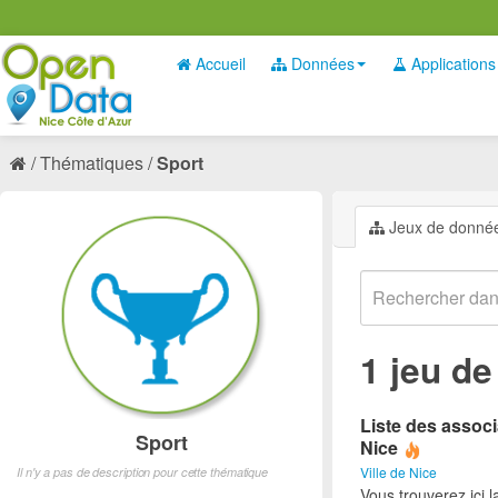
Accueil
Données
Applications
Thématiques
Sport
Jeux de donné
1 jeu d
Liste des associ
Sport
Nice
Ville de Nice
Il n'y a pas de description pour cette thématique
Vous trouverez ici l