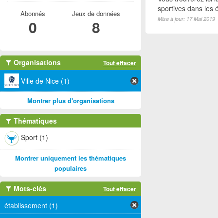
sportives dans les é
Abonnés
Jeux de données
Mise à jour: 17 Mai 2019
0
8
Organisations
Tout effacer
Ville de Nice (1)
Montrer plus d'organisations
Thématiques
Sport (1)
Montrer uniquement les thématiques
populaires
Mots-clés
Tout effacer
établissement (1)