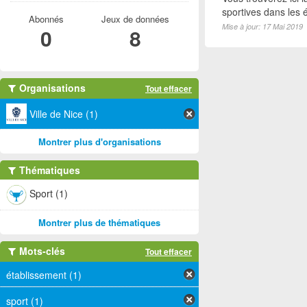
sportives dans les é
Abonnés
Jeux de données
Mise à jour: 17 Mai 2019
0
8
Organisations
Tout effacer
Ville de Nice (1)
Montrer plus d'organisations
Thématiques
Sport (1)
Montrer plus de thématiques
Mots-clés
Tout effacer
établissement (1)
sport (1)