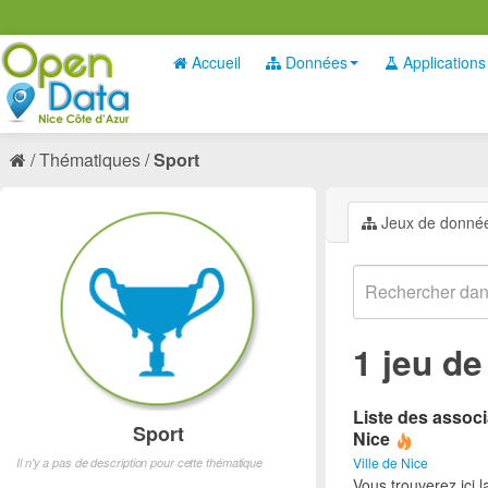
Accueil
Données
Applications
Thématiques
Sport
Jeux de donné
1 jeu d
Liste des associ
Sport
Nice
Ville de Nice
Il n'y a pas de description pour cette thématique
Vous trouverez ici l