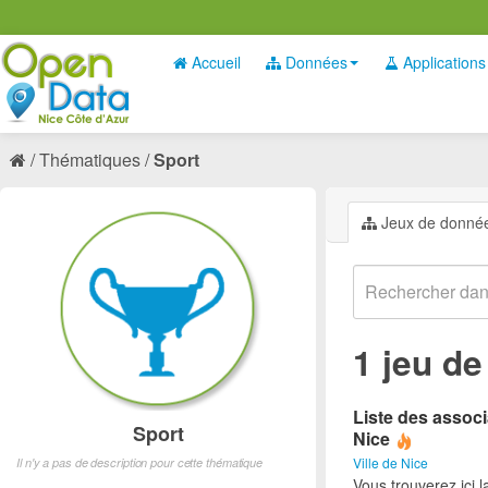
Accueil
Données
Applications
Thématiques
Sport
Jeux de donné
1 jeu d
Liste des associ
Sport
Nice
Ville de Nice
Il n'y a pas de description pour cette thématique
Vous trouverez ici l