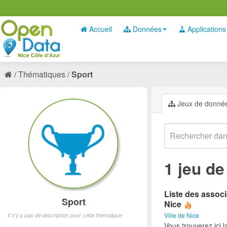
Accueil
Données
Applications
Thématiques
Sport
Jeux de donné
1 jeu d
Liste des associ
Sport
Nice
Ville de Nice
Il n'y a pas de description pour cette thématique
Vous trouverez ici l