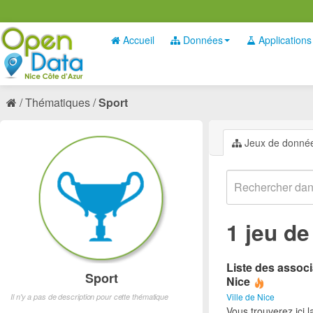
Accueil
Données
Applications
Thématiques
Sport
Jeux de donné
1 jeu d
Liste des associ
Sport
Nice
Ville de Nice
Il n'y a pas de description pour cette thématique
Vous trouverez ici l