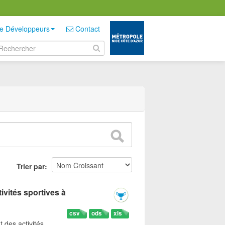
e Développeurs
Contact
Trier par
ivités sportives à
csv
ods
xls
t des activités