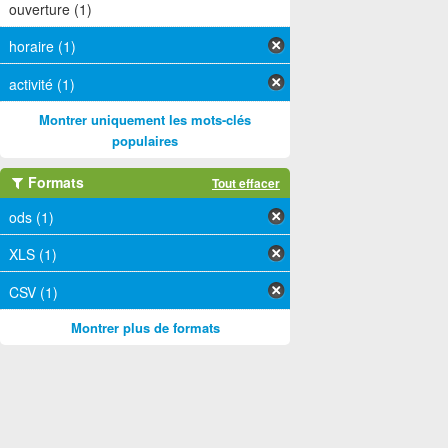
ouverture (1)
horaire (1)
activité (1)
Montrer uniquement les mots-clés
populaires
Formats
Tout effacer
ods (1)
XLS (1)
CSV (1)
Montrer plus de formats