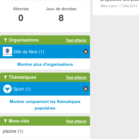
Mise à jour: 17 Mai 2019
Abonnés
Jeux de données
0
8
Organisations
Tout effacer
Ville de Nice (1)
Montrer plus d'organisations
Thématiques
Tout effacer
Sport (1)
Montrer uniquement les thématiques
populaires
Mots-clés
Tout effacer
piscine (1)