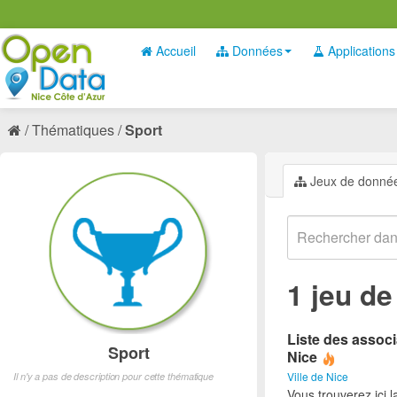
Accueil
Données
Applications
Thématiques
Sport
Jeux de donné
1 jeu d
Liste des associ
Sport
Nice
Ville de Nice
Il n'y a pas de description pour cette thématique
Vous trouverez ici l